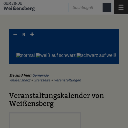
Zum Inhalt
,
zur Navigation
oder
zur Startseite
springen.
GEMEINDE
Menü
Weißensberg
N
Sie sind hier:
Gemeinde
Weißensberg
>
Startseite
>
Veranstaltungen
Veranstaltungskalender von
Weißensberg