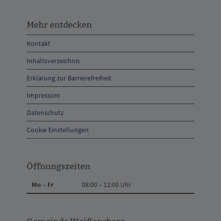
Mehr
entdecken,
Mehr entdecken
Öffnungszeiten
Kontakt
und
Inhaltsverzeichnis
Anschrift
Erklärung zur Barrierefreiheit
und
Impressum
Kontakt
Datenschutz
Cookie Einstellungen
Öffnungszeiten
Mo – Fr
08:00 – 12:00 Uhr