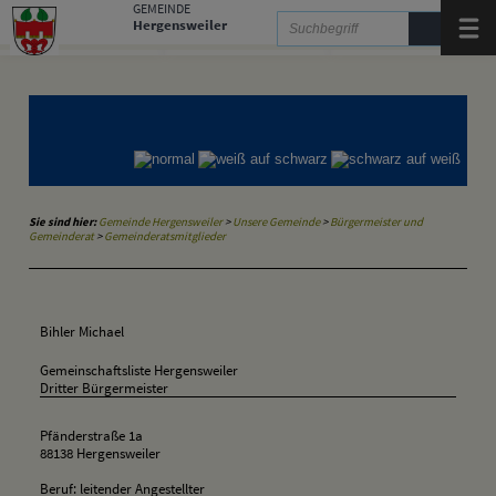
Zum Inhalt
,
zur Navigation
oder
zur Startseite
springen.
GEMEINDE
Hergensweiler
Menü
Gemeinde Hergensweiler
Gemeinde Sigmarszell
Gemeinde Weißensberg
Sie sind hier:
Gemeinde Hergensweiler
>
Unsere Gemeinde
>
Bürgermeister und
Gemeinderat
>
Gemeinderatsmitglieder
Bihler Michael
Gemeinschaftsliste Hergensweiler
Dritter Bürgermeister
Pfänderstraße 1a
88138 Hergensweiler
Beruf: leitender Angestellter