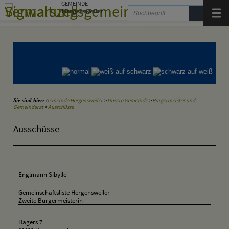
Zum Inhalt
,
zur Navigation
GEMEINDE
oder
zur Startseite
springen.
Hergensweiler
Menü
Gemeinde Hergensweiler
Gemeinde Sigmarszell
Gemeinde Weißensberg
Gemeinde Hergensweiler
>
Unsere Gemeinde
>
Bürgermeister und
Sie sind hier:
Gemeinderat
>
Ausschüsse
Ausschüsse
Englmann Sibylle
Gemeinschaftsliste Hergensweiler
Zweite Bürgermeisterin
Hagers 7