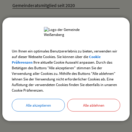
Gemeinderatsmitglied seit 2020
Niederkrüger Maximilian ist in folgendes
Gremium bestellt:
Um Ihnen ein optimales Benutzererlebnis zu bieten, verwenden wir
auf dieser Webseite Cookies. Sie können über die
Cookie
Präferenzen
Ihre aktuelle Cookie Auswahl anpassen. Durch das
Betätigen des Buttons "Alle akzeptieren" stimmen Sie der
Bauausschuss
Verwendung aller Cookies zu. Mithilfe des Buttons "Alle ablehnen"
lehnen Sie der Verwendung nicht erforderlicher Cookies ab. Eine
Auflistung der verwendeten Cookies finden Sie ebenfalls in unseren
zurück
Cookie Präferenzen.
Alle akzeptieren
Alle ablehnen
drucken
nach oben