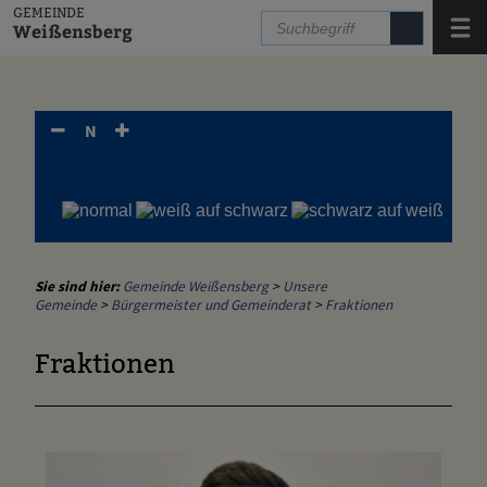
Zum Inhalt
,
zur Navigation
oder
zur Startseite
springen.
GEMEINDE
Menü
Weißensberg
N
Sie sind hier:
Gemeinde Weißensberg
>
Unsere
Gemeinde
>
Bürgermeister und Gemeinderat
>
Fraktionen
Fraktionen