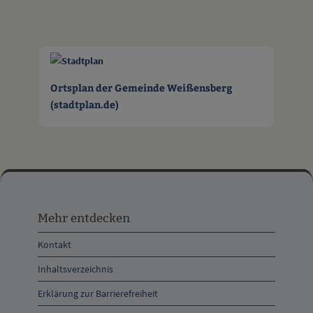
Ortsplan der Gemeinde Weißensberg
(stadtplan.de)
Mehr
entdecken,
Mehr entdecken
Öffnungszeiten
Kontakt
und
Inhaltsverzeichnis
Anschrift
Erklärung zur Barrierefreiheit