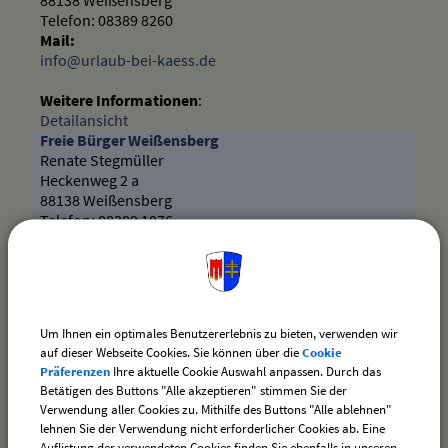
88138 Weißensberg
Telefon: 08389 8260
Mail:
info@urlaub-bei-kaess.de
Weitere Informationen
:
Detailansicht
Freie Bürger Weißensberg
Renate Stegmüller
Heckenweg 2 a
88138 Weißensberg
Telefon: 08389 1076
Weitere Informationen
:
Detailansicht
Freie Wählerschaft Weißensberg
Günthör Ines
Kemptener Str. 60
Um Ihnen ein optimales Benutzererlebnis zu bieten, verwenden wir
88131 Lindau (B)
auf dieser Webseite Cookies. Sie können über die
Cookie
Telefon: 0157 - 74748099
Präferenzen
Ihre aktuelle Cookie Auswahl anpassen. Durch das
Mail:
Betätigen des Buttons "Alle akzeptieren" stimmen Sie der
Ines.gue@web.de
Verwendung aller Cookies zu. Mithilfe des Buttons "Alle ablehnen"
lehnen Sie der Verwendung nicht erforderlicher Cookies ab. Eine
Weitere Informationen
:
Auflistung der verwendeten Cookies finden Sie ebenfalls in unseren