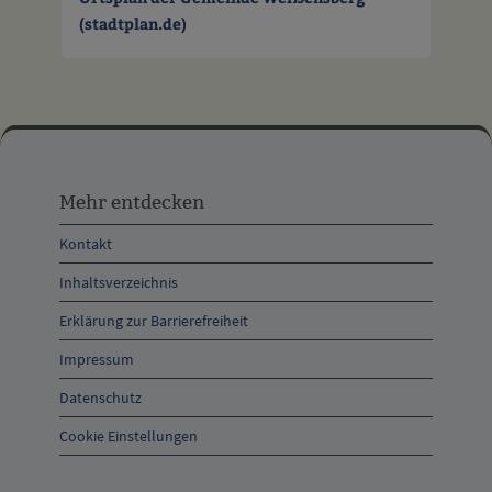
(stadtplan.de)
Mehr
entdecken,
Mehr entdecken
Öffnungszeiten
Kontakt
und
Inhaltsverzeichnis
Anschrift
Erklärung zur Barrierefreiheit
und
Impressum
Kontakt
Datenschutz
Cookie Einstellungen