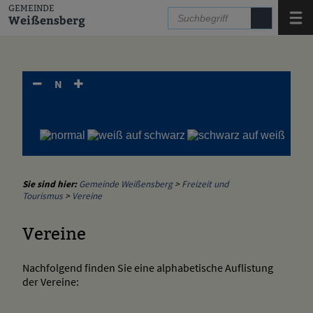
Zum Inhalt
,
zur Navigation
oder
zur Startseite
springen.
GEMEINDE
Menü
Weißensberg
N
Sie sind hier:
Gemeinde Weißensberg
>
Freizeit und
Tourismus
>
Vereine
Vereine
Nachfolgend finden Sie eine alphabetische Auflistung
der Vereine: