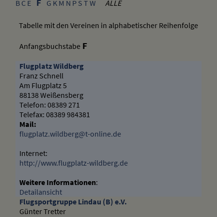
F
B
C
E
G
K
M
N
P
S
T
W
ALLE
Tabelle mit den Vereinen in alphabetischer Reihenfolge
F
Anfangsbuchstabe
Flugplatz Wildberg
Franz Schnell
Am Flugplatz 5
88138 Weißensberg
Telefon: 08389 271
Telefax: 08389 984381
Mail:
flugplatz.wildberg@t-online.de
Internet:
http://www.flugplatz-wildberg.de
Weitere Informationen
:
Detailansicht
Flugsportgruppe Lindau (B) e.V.
Günter Tretter