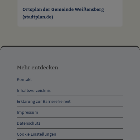
Ortsplan der Gemeinde Weißensberg
(stadtplan.de)
Mehr
entdecken,
Mehr entdecken
Öffnungszeiten
Kontakt
und
Inhaltsverzeichnis
Anschrift
Erklärung zur Barrierefreiheit
und
Impressum
Kontakt
Datenschutz
Cookie Einstellungen