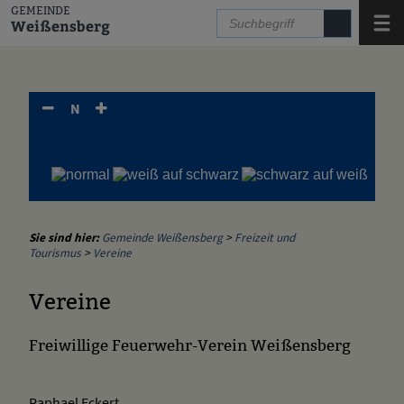
Zum Inhalt
,
zur Navigation
oder
zur Startseite
springen.
GEMEINDE
Menü
Weißensberg
N
Sie sind hier:
Gemeinde Weißensberg
>
Freizeit und
Tourismus
>
Vereine
Vereine
Freiwillige Feuerwehr-Verein Weißensberg
Raphael Eckert