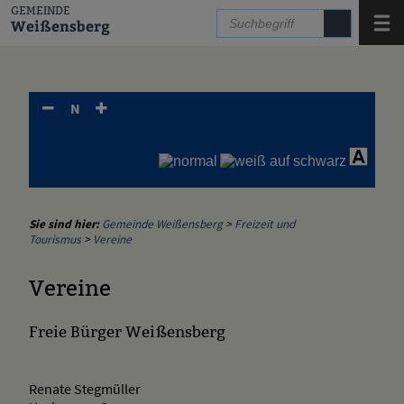
Zum Inhalt
,
zur Navigation
oder
zur Startseite
springen.
GEMEINDE
Menü
Weißensberg
N
Sie sind hier:
Gemeinde Weißensberg
>
Freizeit und
Tourismus
>
Vereine
Vereine
Freie Bürger Weißensberg
Renate Stegmüller