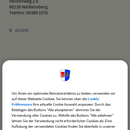
Heckenweg 2 a
88138 Weißensberg
Telefon: 08389 1076
zurück
drucken
nach oben
Um Ihnen ein optimales Benutzererlebnis zu bieten, verwenden wir
auf dieser Webseite Cookies. Sie können über die
Cookie
Präferenzen
Ihre aktuelle Cookie Auswahl anpassen. Durch das
Betätigen des Buttons "Alle akzeptieren" stimmen Sie der
Verwendung aller Cookies zu. Mithilfe des Buttons "Alle ablehnen"
lehnen Sie der Verwendung nicht erforderlicher Cookies ab. Eine
Ortsplan der Gemeinde Weißensberg
Auflistung der verwendeten Cookies finden Sie ebenfalls in unseren
(stadtplan.de)