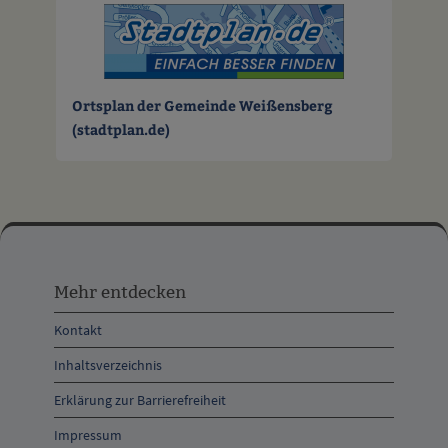
Ortsplan der Gemeinde Weißensberg
(stadtplan.de)
Mehr
entdecken,
Mehr entdecken
Öffnungszeiten
Kontakt
und
Inhaltsverzeichnis
Anschrift
Erklärung zur Barrierefreiheit
und
Impressum