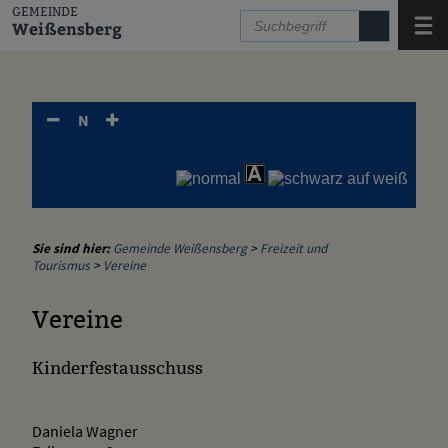
Zum Inhalt
,
zur Navigation
oder
zur Startseite
springen.
GEMEINDE
Menü
Weißensberg
N
Sie sind hier:
Gemeinde Weißensberg
>
Freizeit und
Tourismus
>
Vereine
Vereine
Kinderfestausschuss
Daniela Wagner