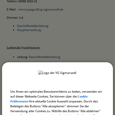
Telefon: 08389 9203-10
E-Mail:
maria.jaeger@vg-sigmarszell.de
Zimmer: 1.6
Geschäftsstellenleitung
Hauptverwaltung
Leitende Funktionen
Leitung:
Geschäftsstellenleitung
Aufgaben:
Bürgermeister- und Gemeinderatsangelegenheiten
Informationssicherheitsbeauftragter (ISB)
Um Ihnen ein optimales Benutzererlebnis zu bieten, verwenden wir
Kommunalrecht; allgemeine Angelegenheiten
Kostenrecht; Kommunales
auf dieser Webseite Cookies. Sie können über die
Cookie
Ortsrecht (allgemein)
Präferenzen
Ihre aktuelle Cookie Auswahl anpassen. Durch das
Betätigen des Buttons "Alle akzeptieren" stimmen Sie der
Verwendung aller Cookies zu. Mithilfe des Buttons "Alle ablehnen"