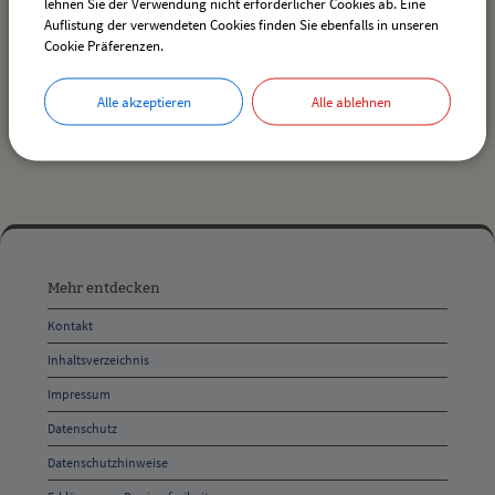
lehnen Sie der Verwendung nicht erforderlicher Cookies ab. Eine
zurück
Auflistung der verwendeten Cookies finden Sie ebenfalls in unseren
Cookie Präferenzen.
drucken
nach oben
Alle akzeptieren
Alle ablehnen
Mehr
entdecken,
Mehr entdecken
Öffnungszeiten
Kontakt
und
Inhaltsverzeichnis
Anschrift
Impressum
und
Datenschutz
Kontakt
Datenschutzhinweise