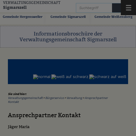
Zum Inhalt
,
zur Navigation
oder
zur Startseite
springen.
VERWALTUNGSGEMEINSCHAFT
Sigmarszell
Menü
Gemeinde Hergensweiler
Gemeinde Sigmarszell
Gemeinde Weißensberg
Informationsbroschüre der
Verwaltungsgemeinschaft Sigmarszell
Sie sind hier:
Verwaltungsgemeinschaft
>
Bürgerservice
>
Verwaltung
>
Ansprechpartner
Kontakt
Ansprechpartner Kontakt
Jäger Maria