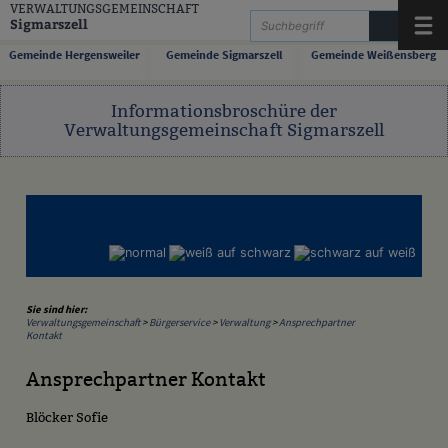
Zum Inhalt
,
zur Navigation
oder
zur Startseite
springen.
VERWALTUNGSGEMEINSCHAFT
Sigmarszell
Menü
Gemeinde Hergensweiler
Gemeinde Sigmarszell
Gemeinde Weißensberg
Informationsbroschüre der
Verwaltungsgemeinschaft Sigmarszell
Sie sind hier:
Verwaltungsgemeinschaft
>
Bürgerservice
>
Verwaltung
>
Ansprechpartner
Kontakt
Ansprechpartner Kontakt
Blöcker Sofie