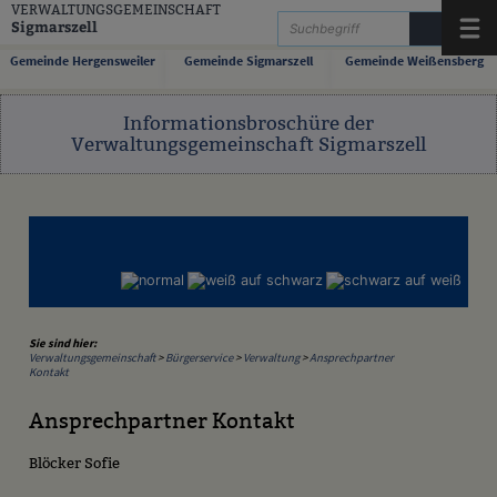
Zum Inhalt
,
zur Navigation
oder
zur Startseite
springen.
VERWALTUNGSGEMEINSCHAFT
Sigmarszell
Menü
Gemeinde Hergensweiler
Gemeinde Sigmarszell
Gemeinde Weißensberg
Informationsbroschüre der
Verwaltungsgemeinschaft Sigmarszell
Sie sind hier:
Verwaltungsgemeinschaft
>
Bürgerservice
>
Verwaltung
>
Ansprechpartner
Kontakt
Ansprechpartner Kontakt
Blöcker Sofie