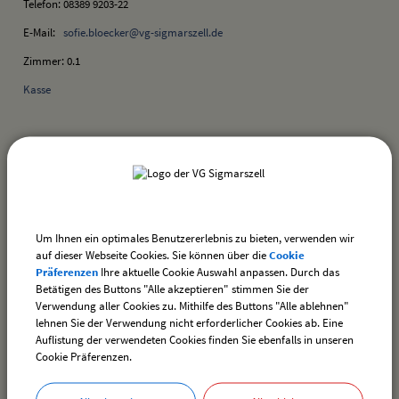
Telefon: 08389 9203-22
E-Mail:
sofie.bloecker@vg-sigmarszell.de
Zimmer: 0.1
Kasse
Aufgaben:
Sepa-Mandate
Um Ihnen ein optimales Benutzererlebnis zu bieten, verwenden wir
auf dieser Webseite Cookies. Sie können über die
Cookie
zurück
Präferenzen
Ihre aktuelle Cookie Auswahl anpassen. Durch das
Betätigen des Buttons "Alle akzeptieren" stimmen Sie der
Verwendung aller Cookies zu. Mithilfe des Buttons "Alle ablehnen"
drucken
nach oben
lehnen Sie der Verwendung nicht erforderlicher Cookies ab. Eine
Auflistung der verwendeten Cookies finden Sie ebenfalls in unseren
Cookie Präferenzen.