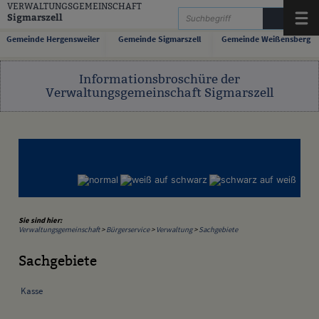
Zum Inhalt
,
zur Navigation
oder
zur Startseite
springen.
VERWALTUNGSGEMEINSCHAFT
Sigmarszell
Menü
Gemeinde Hergensweiler
Gemeinde Sigmarszell
Gemeinde Weißensberg
Informationsbroschüre der
Verwaltungsgemeinschaft Sigmarszell
Sie sind hier:
Verwaltungsgemeinschaft
>
Bürgerservice
>
Verwaltung
>
Sachgebiete
Sachgebiete
Kasse