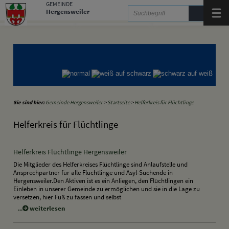
Zum Inhalt
,
zur Navigation
oder
zur Startseite
springen.
GEMEINDE
Hergensweiler
Menü
Gemeinde Hergensweiler
Gemeinde Sigmarszell
Gemeinde Weißensberg
Sie sind hier:
Gemeinde Hergensweiler
>
Startseite
>
Helferkreis für Flüchtlinge
Helferkreis für Flüchtlinge
Helferkreis Flüchtlinge Hergensweiler
Die Mitglieder des Helferkreises Flüchtlinge sind Anlaufstelle und
Ansprechpartner für alle Flüchtlinge und Asyl-Suchende in
Hergensweiler.Den Aktiven ist es ein Anliegen, den Flüchtlingen ein
Einleben in unserer Gemeinde zu ermöglichen und sie in die Lage zu
versetzen, hier Fuß zu fassen und selbst
weiterlesen