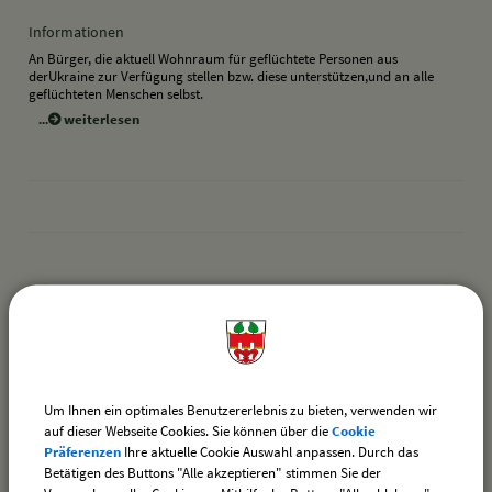
Informationen
An Bürger, die aktuell Wohnraum für geflüchtete Personen aus
derUkraine zur Verfügung stellen bzw. diese unterstützen,und an alle
geflüchteten Menschen selbst.
weiterlesen
drucken
nach oben
Wetter aktuell
Zur Verwaltungsgemeinschaft
Um Ihnen ein optimales Benutzererlebnis zu bieten, verwenden wir
auf dieser Webseite Cookies. Sie können über die
Cookie
Formulare & Merkblätter
Präferenzen
Ihre aktuelle Cookie Auswahl anpassen. Durch das
Betätigen des Buttons "Alle akzeptieren" stimmen Sie der