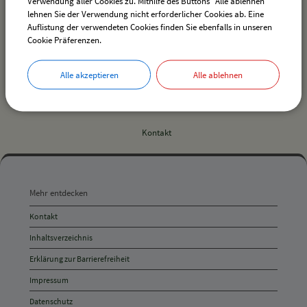
Verwendung aller Cookies zu. Mithilfe des Buttons "Alle ablehnen"
lehnen Sie der Verwendung nicht erforderlicher Cookies ab. Eine
Auflistung der verwendeten Cookies finden Sie ebenfalls in unseren
Cookie Präferenzen.
Alle akzeptieren
Alle ablehnen
Ortsplan der Gemeinde Hergensweiler
Kontakt
Mehr
entdecken,
Mehr entdecken
Öffnungszeiten
Kontakt
und
Inhaltsverzeichnis
Anschrift
Erklärung zur Barrierefreiheit
und
Impressum
Kontakt
Datenschutz