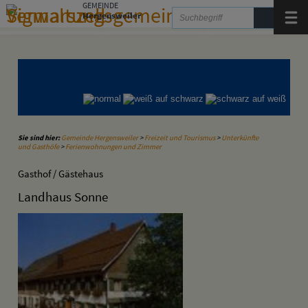
Zum Inhalt
,
zur Navigation
oder
zur Startseite
springen.
GEMEINDE
Hergensweiler
Menü
Gemeinde Hergensweiler
Gemeinde Sigmarszell
Gemeinde Weißensberg
Sie sind hier:
Gemeinde Hergensweiler
>
Freizeit und Tourismus
>
Unterkünfte
und Gasthöfe
>
Ferienwohnungen und Zimmer
Gasthof / Gästehaus
Landhaus Sonne