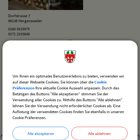
Dorfstrasse 7
88138
Hergensweiler
0160 5519975
0171 2315649
www.landhaus-sonne-bodensee.de
landhaus-sonne@t-online.de
Downloads
Die gewählte Adresse als VCF-Visitenkartendatei downloaden
Um Ihnen ein optimales Benutzererlebnis zu bieten, verwenden wir
auf dieser Webseite Cookies. Sie können über die
Cookie
Präferenzen
Ihre aktuelle Cookie Auswahl anpassen. Durch das
Betätigen des Buttons "Alle akzeptieren" stimmen Sie der
drucken
nach oben
Verwendung aller Cookies zu. Mithilfe des Buttons "Alle ablehnen"
lehnen Sie der Verwendung nicht erforderlicher Cookies ab. Eine
Auflistung der verwendeten Cookies finden Sie ebenfalls in unseren
Cookie Präferenzen.
Alle akzeptieren
Alle ablehnen