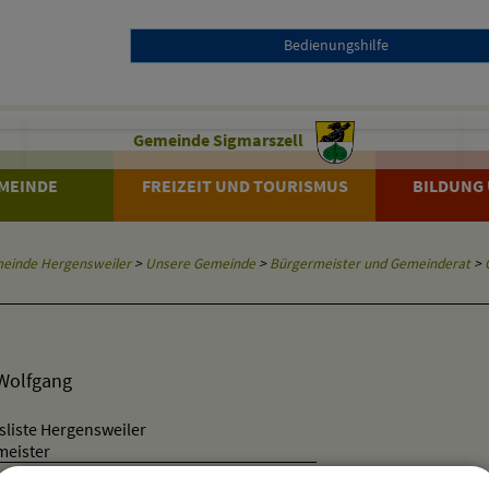
Bedienungshilfe
Gemeinde Sigmarszell
MEINDE
FREIZEIT UND TOURISMUS
BILDUNG 
einde Hergensweiler
>
Unsere Gemeinde
>
Bürgermeister und Gemeinderat
>
Wolfgang
liste Hergensweiler
meister
 (Bodensee)