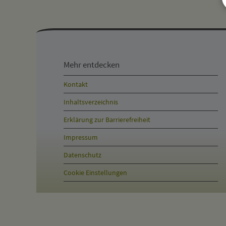
Mehr
entdecken,
Mehr entdecken
Öffnungszeiten
Kontakt
und
Inhaltsverzeichnis
Anschrift
Erklärung zur Barrierefreiheit
und
Impressum
Kontakt
Datenschutz
Cookie Einstellungen