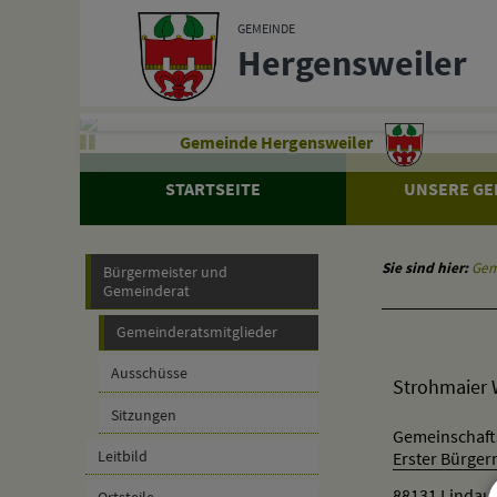
Zum Inhalt
,
zur Navigation
oder
zur Startseite
springen.
GEMEINDE
Hergensweiler
Gemeinde Hergensweiler
STARTSEITE
UNSERE GE
Sie sind hier:
Gem
Bürgermeister und
Gemeinderat
Gemeinderatsmitglieder
Ausschüsse
Strohmaier 
Sitzungen
Gemeinschafts
Leitbild
Erster Bürger
88131 Lindau