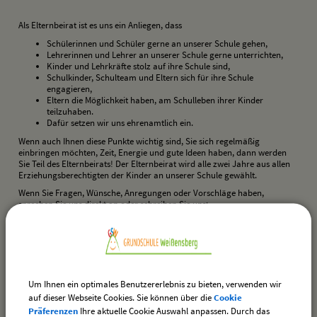
Als Elternbeirat ist es uns ein Anliegen, dass
Schülerinnen und Schüler gerne an unserer Schule gehen,
Lehrerinnen und Lehrer an unserer Schule gerne unterrichten,
Kinder und Lehrkräfte stolz auf ihre Schule sind,
Schulkinder, Schulteam und Eltern sich für ihre Schule
engagieren,
Eltern die Möglichkeit haben, am Schulleben ihrer Kinder
teilzuhaben.
Dafür setzen wir uns ehrenamtlich ein.
Wenn auch Ihnen diese Punkte wichtig sind, Sie sich regelmäßig
einbringen möchten, Zeit, Energie und gute Ideen haben, dann werden
Sie Teil des Elternbeirats! Der Elternbeirat wird alle zwei Jahre aus allen
Erziehungsberechtigten der Kinder an unserer Schule gewählt.
Wenn Sie Fragen, Wünsche, Anregungen oder Vorschläge haben,
sprechen Sie uns direkt an oder schreiben Sie uns:
elternbeirat@gs-weissensberg.de
Herzlichst, Ihr Elternbeirat
Um Ihnen ein optimales Benutzererlebnis zu bieten, verwenden wir
auf dieser Webseite Cookies. Sie können über die
Cookie
Unser Elternbeirat im Schuljahr 2025/2026
Präferenzen
Ihre aktuelle Cookie Auswahl anpassen. Durch das