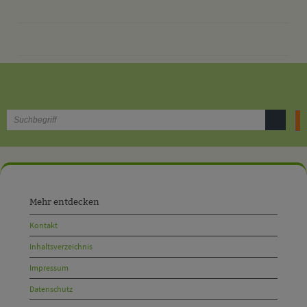
drucken
nach oben
B
Mehr
entdecken,
Mehr entdecken
Öffnungszeiten
Kontakt
und
Inhaltsverzeichnis
Anschrift
Impressum
und
Datenschutz
Kontakt