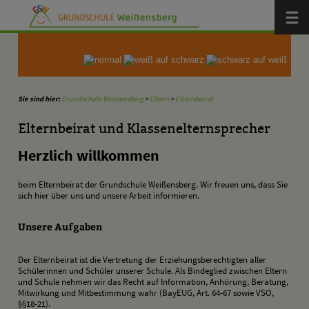
Zum Inhalt
,
zur Navigation
oder
zur Startseite
springen.
Menü
Sie sind hier:
Grundschule Weissensberg
>
Eltern
>
Elternbeirat
Elternbeirat und Klassenelternsprecher
Herzlich willkommen
beim Elternbeirat der Grundschule Weißensberg. Wir freuen uns, dass Sie
sich hier über uns und unsere Arbeit informieren.
Unsere Aufgaben
Der Elternbeirat ist die Vertretung der Erziehungsberechtigten aller
Schülerinnen und Schüler unserer Schule. Als Bindeglied zwischen Eltern
und Schule nehmen wir das Recht auf Information, Anhörung, Beratung,
Mitwirkung und Mitbestimmung wahr (BayEUG, Art. 64-67 sowie VSO,
§§18-21).