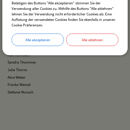
Betätigen des Buttons "Alle akzeptieren" stimmen Sie der
Verwendung aller Cookies zu. Mithilfe des Buttons "Alle ablehnen"
Yvonne Fischer
lehnen Sie der Verwendung nicht erforderlicher Cookies ab. Eine
Jacqueline Immler
Auflistung der verwendeten Cookies finden Sie ebenfalls in unseren
Cookie Präferenzen.
Linda Lampacher
Frank Lex
Alle akzeptieren
Alle ablehnen
Liga Meier
Jasmin Reischmann
Max Rohrbach
Sandra Thommes
Julia Thorns
Alice Weber
Franka Wenzel
Stefanie Wunsch