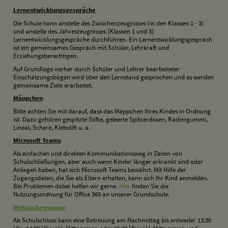
L
ernentwicklungsgespräche
Die Schule kann anstelle des Zwischenzeugnisses (in den Klassen 1 - 3)
und anstelle des Jahreszeugnisses (Klassen 1 und 3)
Lernentwicklungsgespräche durchführen. Ein Lernentwicklungsgespräch
ist ein gemeinsames Gespräch mit Schüler, Lehrkraft und
Erziehungsberechtigen.
Auf Grundlage vorher durch Schüler und Lehrer bearbeiteter
Einschätzungsbögen wird über den Lernstand gesprochen und es werden
gemeinsame Ziele erarbeitet.
M
äppchen
Bitte achten Sie mit darauf, dass das Mäppchen Ihres Kindes in Ordnung
ist. Dazu gehören gespitzte Stifte, geleerte Spitzerdosen, Radiergummi,
Lineal, Schere, Klebstift u. a.
M
icrosoft Teams
Als einfachen und direkten Kommunikationsweg in Zeiten von
Schulschließungen, aber auch wenn Kinder länger erkrankt sind oder
Anliegen haben, hat sich Microsoft Teams bewährt. Mit Hilfe der
Zugangsdaten, die Sie als Eltern erhalten, kann sich Ihr Kind anmelden.
Bei Problemen dabei helfen wir gerne.
Hier
finden Sie die
Nutzungsordnung für Office 365 an unserer Grundschule.
M
ittagsbetreuung
Ab Schulschluss kann eine Betreuung am Nachmittag bis entweder 13.00