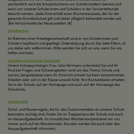
wöchentlich wird die Schülerbücherei von Schülermüttern betreut und
kann von unseren Schülerinnen und Schülern in der Vorviertelstunde
besucht werden. Jedes Kind erhält einen Büchereiausweis, der für die
gesamte Grundschulzeit gilt und daher pfleglich behandelt werden soll
(Bei Verlust kostet das Neuausstellen 1€).
S
chulgarten
Im Rahmen einer Arbeitsgemeinschaft wird er von Schülerinnen und
Schülern bepflanzt und gepflegt. Unterstützung durch Sie, liebe Eltern, ist
uns dabei sehr willkommen. Bitte wenden Sie sich an uns, wenn Sie uns
helfen möchten.
S
chulpsychologische Beratung
Unsere Schulpsychologin Frau Julia Hörmann unterstützt Sie und Ihr
Kind bei Fragen und Schwierigkeiten rund um das Thema Schule und
Lernen, beispielsweise wenn Ihr Kind sich schwer tut beim konzentrierten
Arbeiten oder sich in der Klasse unwohl fühlt. Ihre Kontaktdaten erhalten
Sie in der Schule, auf der Homepage und auch auf der Homepage des
Schulamts.
S
chulregeln
Schul- und Pausenregeln, die für das Zusammenleben an unserer Schule
besonders wichtig sind, finden Sie im Treppenhaus der Schule und auch
im Hausaufgabenheft. Im monatlichen Wechsel konzentrieren wir uns
immer auch auf ein Monatsmotto. Darüber werden Sie auch über das
Hausaufgabenheft informiert.