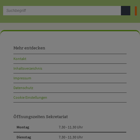
B
Mehr
entdecken,
Mehr entdecken
Öffnungszeiten
Kontakt
und
Inhaltsverzeichnis
Anschrift
Impressum
und
Datenschutz
Kontakt
Cookie Einstellungen
Öffnungszeiten Sekretariat
Montag
7.30 - 11.30 Uhr
Dienstag
7.30 - 11.30 Uhr