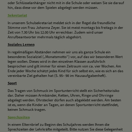
oder Schlüsselanhänger nicht mit in die Schule oder weisen Sie sie darauf
hin, dass diese vor dem Spielen abgelegt werden müssen.
S
ekretariat
In unserem Schulsekretariat meldet sich in der Regel die freundliche
Stimme von Frau Johanna Zeyer. Sie ist meist montags bis freitags in der
Zeit von 7.30 Uhr bis 12.00 Uhr erreichbar. Zudem wird unser
Anrufbeantworter mehrmals täglich abgehört.
S
oziales Lernen
In regelmäßigen Abständen nehmen wir uns als ganze Schule ein
besonderes Sozialziel („Monatsmotto“) vor, auf das wir besonderen Wert
legen wollen. Dieses wird in den einzelnen Klassen ausführlich
besprochen und gilt immer für einen Zeitraum von ca. vier Wochen. Am
Ende jeder Woche schätzt jedes Kind für sich selbst ein, wie es sich an das
vereinbarte Ziel gehalten hat (S. 95– 98 im Hausaufgabenheft).
S
port
Das Tragen von Schmuck im Sportunterricht stellt ein Sicherheitsrisiko
dar. Daher müssen Armbänder, Ketten, Uhren, Ringe und Ohrringe
abgelegt werden. Ohrstecker dürfen auch abgeklebt werden. Am besten
ist es, wenn die Kinder an Tagen, an denen Sportunterricht stattfindet,
keinen Schmuck tragen.
S
prechzeiten
In einem Elternbrief zu Beginn des Schuljahres werden Ihnen die
Sprechzeiten der Lehrkräfte mitgeteilt. Bitte nutzen Sie diese Gelegenheit