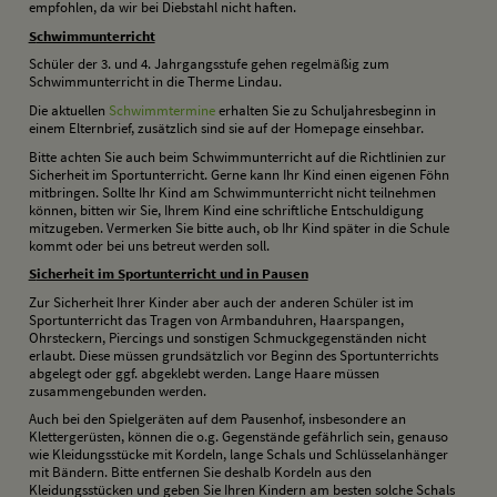
empfohlen, da wir bei Diebstahl nicht haften.
S
chwimmunterricht
Schüler der 3. und 4. Jahrgangsstufe gehen regelmäßig zum
Schwimmunterricht in die Therme Lindau.
Die aktuellen
Schwimmtermine
erhalten Sie zu Schuljahresbeginn in
einem Elternbrief, zusätzlich sind sie auf der Homepage einsehbar.
Bitte achten Sie auch beim Schwimmunterricht auf die Richtlinien zur
Sicherheit im Sportunterricht. Gerne kann Ihr Kind einen eigenen Föhn
mitbringen. Sollte Ihr Kind am Schwimmunterricht nicht teilnehmen
können, bitten wir Sie, Ihrem Kind eine schriftliche Entschuldigung
mitzugeben. Vermerken Sie bitte auch, ob Ihr Kind später in die Schule
kommt oder bei uns betreut werden soll.
S
icherheit im Sportunterricht und in Pausen
Zur Sicherheit Ihrer Kinder aber auch der anderen Schüler ist im
Sportunterricht das Tragen von Armbanduhren, Haarspangen,
Ohrsteckern, Piercings und sonstigen Schmuckgegenständen nicht
erlaubt. Diese müssen grundsätzlich vor Beginn des Sportunterrichts
abgelegt oder ggf. abgeklebt werden. Lange Haare müssen
zusammengebunden werden.
Auch bei den Spielgeräten auf dem Pausenhof, insbesondere an
Klettergerüsten, können die o.g. Gegenstände gefährlich sein, genauso
wie Kleidungsstücke mit Kordeln, lange Schals und Schlüsselanhänger
mit Bändern. Bitte entfernen Sie deshalb Kordeln aus den
Kleidungsstücken und geben Sie Ihren Kindern am besten solche Schals