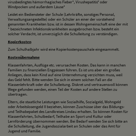
virusbedingtes hämorrhagisches Fieber*, Virushepatitis* oder
Windpocken und außerdem Läuse*
Leidet ein Bediensteter der Schule (Lehrkräfte, sonstiges Personal,
Verwaltungsangestellte) oder ein Schüler an einer der vorstehend
genannten Krankheiten bzw. ist in dessen Wohngemeinschaft eine der mit
* bezeichneten Infektionskrankheiten ausgebrochen bzw. besteht ein
solcher Verdacht, ist unverzüglich die Schulleitung zu verständigen.
K
opierkosten
Zum Schulhalbjahr wird eine Kopierkostenpauschale eingesammelt.
K
ostenübernahme
Klassenfahrten, Ausflüge etc. verursachen Kosten. Das kann in manchen
Familien zu finanziellen Engpässen führen. Es ist uns aber ein großes
Anliegen, dass kein Kind auf eine Unternehmung verzichten muss, weil
das Geld fehlt. Bitte wenden Sie sich in einem solchen Fall an die
Klassenlehrkraft oder die Schulleitung. Diskret und vertrauensvoll können
Wege gefunden werden, einen Teil der Kosten auf andere Stellen zu
übertragen.
Eltern, die staatliche Leistungen wie Sozialhilfe, Sozialgeld, Wohngeld
oder Arbeitslosengeld II beziehen, können Zuschüsse über das Bildungs-
und Teilhabepaket des Landkreises Lindau erhalten. So können Kosten für
Klassenfahrten, Schulbedarf, Teilhabe an Sport und Kultur oder
Lernförderung übernommen werden. Bei Bedarf wenden Sie sich bitte an
die Schulleitung, die Jugendsozialarbeit an Schulen oder das Amt für
Jugend und Familie.