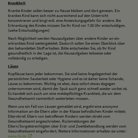
K
rankheit
Kranke Kinder sollen besser zu Hause bleiben und dort genesen. Ein
krankes Kind kann sich nicht ausreichend auf den Unterricht
konzentrieren und birgt evtl. eine Ansteckungsgefahr für andere. Bei
Erkrankung des Kindes müssen Sie Ihr Kind vor 7.30 Uhr entschuldigen.
(siehe Entschuldigungen)
Nach Möglichkeit werden Hausaufgaben über andere Kinder an ein
erkranktes Kind weitergeleitet. Dadurch sollen Sie einen Überblick über
den behandelten Stoff erhalten. Bitte entscheiden Sie, ob Ihr Kind
gesundheitlich in der Lage ist, die Hausaufgaben teilweise oder
vollständig zu erledigen.
L
äuse
Kopfläuse kann jeder bekommen. Sie sind keine Angelegenheit der
persönlichen Sauberkeit oder Hygiene und es ist daher keine Schande,
Läuse zu bekommen. Wichtig ist aber, dass sofort etwas dagegen
unternommen wird, damit der Spuk auch ganz schnell wieder vorbei ist.
Es handelt sich auch um eine meldepflichtige Krankheit, die wir dem
Gesundheitsamt namentlich weiterleiten müssen.
Wenn uns ein Fall von Läusen gemeldet wird, ergeht eine anonyme
Information an die Eltern aller in der Klasse befindlichen Kinder mittels
Elternbrief. Eltern von betroffenen Kindern werden direkt vom
Gesundheitsamt angeschrieben. Rückmeldungen der
Eltern/Sorgeberech­tigten über Erst- und Zweitbehandlung werden vom
Gesundheitsamt eingefordert. Weitere Informationen erhalten sie unter:
www.rki.de