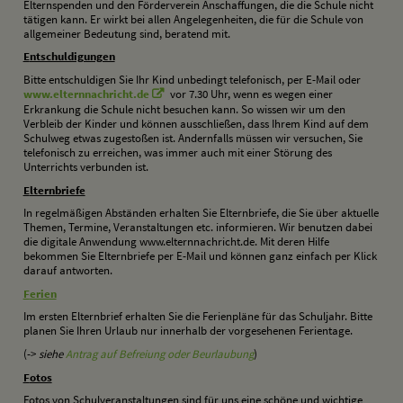
Elternspenden und den Förderverein Anschaffungen, die die Schule nicht
tätigen kann. Er wirkt bei allen Angelegenheiten, die für die Schule von
allgemeiner Bedeutung sind, beratend mit.
E
ntschuldigungen
Bitte entschuldigen Sie Ihr Kind unbedingt telefonisch, per E-Mail oder
www.elternnachricht.de
vor 7.30 Uhr, wenn es wegen einer
Erkrankung die Schule nicht besuchen kann. So wissen wir um den
Verbleib der Kinder und können ausschließen, dass Ihrem Kind auf dem
Schulweg etwas zugestoßen ist. Andernfalls müssen wir versuchen, Sie
telefonisch zu erreichen, was immer auch mit einer Störung des
Unterrichts verbunden ist.
E
lternbriefe
In regelmäßigen Abständen erhalten Sie Elternbriefe, die Sie über aktuelle
Themen, Termine, Veranstaltungen etc. informieren. Wir benutzen dabei
die digitale Anwendung www.elternnachricht.de. Mit deren Hilfe
bekommen Sie Elternbriefe per E-Mail und können ganz einfach per Klick
darauf antworten.
F
erien
Im ersten Elternbrief erhalten Sie die Ferienpläne für das Schuljahr. Bitte
planen Sie Ihren Urlaub nur innerhalb der vorgesehenen Ferientage.
(->
siehe
Antrag auf Befreiung oder Beurlaubung
)
F
otos
Fotos von Schulveranstaltungen sind für uns eine schöne und wichtige