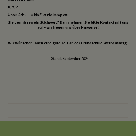
X, Y, Z
Unser Schul – A bis Z ist nie komplett.
Sie vermissen ein Stichwort? Dann nehmen Sie bitte Kontakt mit uns
auf – wir freuen uns über Hinweise!
Wir wünschen Ihnen eine gute Zeit
an der Grundschule Weißensberg.
Stand: September 2024
drucken
nach oben