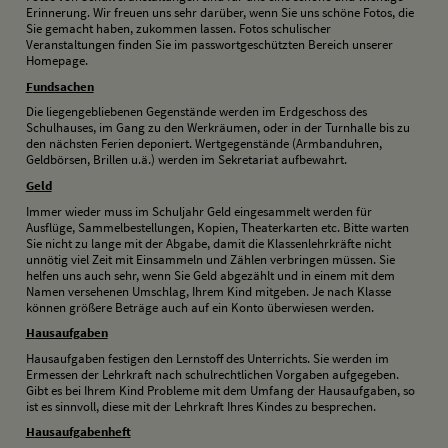
Erinnerung. Wir freuen uns sehr darüber, wenn Sie uns schöne Fotos, die
Sie gemacht haben, zukommen lassen. Fotos schulischer
Veranstaltungen finden Sie im passwortgeschützten Bereich unserer
Homepage.
F
undsachen
Die liegengebliebenen Gegenstände werden im Erdgeschoss des
Schulhauses, im Gang zu den Werkräumen, oder in der Turnhalle bis zu
den nächsten Ferien deponiert. Wertgegenstände (Armbanduhren,
Geldbörsen, Brillen u.ä.) werden im Sekretariat aufbewahrt.
G
eld
Immer wieder muss im Schuljahr Geld eingesammelt werden für
Ausflüge, Sammelbestellungen, Kopien, Theaterkarten etc. Bitte warten
Sie nicht zu lange mit der Abgabe, damit die Klassenlehrkräfte nicht
unnötig viel Zeit mit Einsammeln und Zählen verbringen müssen. Sie
helfen uns auch sehr, wenn Sie Geld abgezählt und in einem mit dem
Namen versehenen Umschlag, Ihrem Kind mitgeben. Je nach Klasse
können größere Beträge auch auf ein Konto überwiesen werden.
H
ausaufgaben
Hausaufgaben festigen den Lernstoff des Unterrichts. Sie werden im
Ermessen der Lehrkraft nach schulrechtlichen Vorgaben aufgegeben.
Gibt es bei Ihrem Kind Probleme mit dem Umfang der Hausaufgaben, so
ist es sinnvoll, diese mit der Lehrkraft Ihres Kindes zu besprechen.
H
ausaufgabenheft