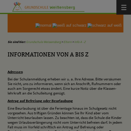
Zum Inhalt
,
zur Navigation
oder
zur Startseite
springen.
Menü
Sie sind hier:
Grundschule Weissensberg
>
Eltern
>
Info A - Z
INFORMATIONEN VON A BIS Z
A
dressen
Bei der Schulanmeldung erheben wir u. a. Ihre Adresse. Bitte versäumen
Sie nicht, uns zu informieren, wenn sich an Anschrift, Rufnummern oder
auch am Sorgerecht etwas ändert. Eine kurze Notiz über die Klassen­
lehrkraft an die Schulleitung genügt.
A
ntrag auf Befreiung oder Beurlaubung
Eine Beurlaubung ist über die Ferientage hinaus im Schulgesetz nicht
vorgesehen. Aus triftigen Gründen können Sie Ihr Kind aber vom
Unterricht beurlauben lassen. Zu beachten ist, dass die Schule die Kinder
wegen Urlaubsverlängerung nicht vom Unterricht befreien darf. In jedem
Fall muss im Vorfeld schriftlich ein Antrag auf Befreiung oder