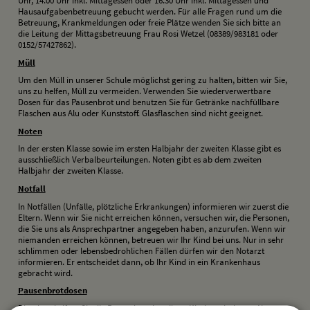
Uhr, 14.00 Uhr inkl. Mittagessen oder 16.30 Uhr inkl. Mittagessen und
Hausaufgabenbetreuung gebucht werden. Für alle Fragen rund um die
Betreuung, Krankmeldungen oder freie Plätze wenden Sie sich bitte an
die Leitung der Mittagsbetreuung Frau Rosi Wetzel (08389/983181 oder
0152/57427862).
M
üll
Um den Müll in unserer Schule möglichst gering zu halten, bitten wir Sie,
uns zu helfen, Müll zu vermeiden. Verwenden Sie wiederverwertbare
Dosen für das Pausenbrot und benutzen Sie für Getränke nachfüllbare
Flaschen aus Alu oder Kunststoff. Glasflaschen sind nicht geeignet.
N
oten
In der ersten Klasse sowie im ersten Halbjahr der zweiten Klasse gibt es
ausschließlich Verbalbeurteilungen. Noten gibt es ab dem zweiten
Halbjahr der zweiten Klasse.
N
otfall
In Notfällen (Unfälle, plötzliche Erkrankungen) informieren wir zuerst die
Eltern. Wenn wir Sie nicht erreichen können, versuchen wir, die Personen,
die Sie uns als Ansprechpartner angegeben haben, anzurufen. Wenn wir
niemanden erreichen können, betreuen wir Ihr Kind bei uns. Nur in sehr
schlimmen oder lebensbedrohlichen Fällen dürfen wir den Notarzt
informieren. Er entscheidet dann, ob Ihr Kind in ein Krankenhaus
gebracht wird.
P
ausenbrotdosen
Bitte beschriften Sie die Pausenbrotdose Ihres Kindes mit dessen Namen.