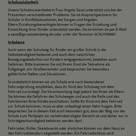
S
chulsozialarbeit
Unsere Schulsozialarbeiterin Frau Angela Sassi unterstützt uns bei der
Prävention verschiedenster Probleme. Sie ist Ansprechpartnerin für
Schüler in Konfliktsituationen, bei Sorgen und Ängsten.
Eltern/Erziehungsberechtigte können in Fragen der Erziehung und
Entwicklung ihrer Kinder unterstützt werden. Sie erreichen sie per E-Mail:
a.sassi@gs-weissensberg.de oder unter der Nummer 0174/4769067.
S
chulweg
Auch wenn der Schulweg für Kinder ein großer Schritt in die
Selbstständigkeit bedeutet und auch dem natürlichen
Bewegungsbedürfnis von Kindern entgegenkommt, bestehen auch
Gefahren. Bitte trainieren Sie mit Ihrem Kind die Teilnahme als
Fußgänger am Straßenverkehr und besprechen Sie besonders
gefährliche Stellen und Situationen.
Grundsätzlich können wir als Schule erst nach bestandener
Fahrradprüfung empfehlen, dass Ihr Kind den Schulweg mit dem
Fahrrad zurücklegt. Die Verantwortung liegt jedoch bei Ihnen als Eltern.
Sie können die Gefahren des Schulweges und auch die Reife und das
Fahrkönnen Ihres Kindes einschätzen. Sollte Ihr Kind mit dem Fahrrad
zur Schule kommen, muss es aber unbedingt einen Helm tragen. Bitte
besprechen Sie in diesem Fall auch besonders gut, dass der Weg von der
Schule zum Parkplatz ein verkehrsberuhigter Bereich ist und daher nur in
Schrittgeschwindigkeit befahren werden darf.
Fahrräder, Roller, Skateboards oder ähnliches können vor dem Haus an
den Fahrradständern abgestellt werden. Ein Fahrradschloss wird