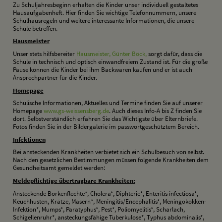
Zu Schuljahresbeginn erhalten die Kinder unser individuell gestaltetes
Hausaufgabenheft. Hier finden Sie wichtige Telefonnummern, unsere
Schulhausregeln und weitere interessante Informationen, die unsere
Schule betreffen.
H
ausmeister
Unser stets hilfsbereiter
Hausmeister, Günter Böck,
sorgt dafür, dass die
Schule in technisch und optisch einwandfreiem Zustand ist. Für die große
Pause können die Kinder bei ihm Backwaren kaufen und er ist auch
Ansprechpartner für die Kinder.
H
omepage
Schulische Informationen, Aktuelles und Termine finden Sie auf unserer
Homepage
www.gs-weissensberg.de
. Auch dieses Info-A bis Z finden Sie
dort. Selbstverständlich erfahren Sie das Wichtigste über Elternbriefe.
Fotos finden Sie in der Bildergalerie im passwortgeschütztem Bereich.
I
nfektionen
Bei ansteckenden Krankheiten verbietet sich ein Schulbesuch von selbst.
Nach den gesetzlichen Bestimmungen müssen folgende Krankheiten dem
Gesundheitsamt gemeldet werden:
Meldepflichtige übertragbare Krankheiten:
Ansteckende Borkenflechte*, Cholera*, Diphterie*, Enteritis infectiösa*,
Keuchhusten, Krätze, Masern*, Meningitis/Encephalitis*, Meningokokken-
Infektion*, Mumps*, Paratyphus*, Pest*, Poliomyelitis*, Scharlach,
Schigellenruhr*, ansteckungsfähige Tuberkulose*, Typhus abdominalis*,