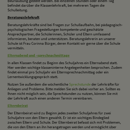
Beurlaubung gestellt werden. Bei einzelnen Stunden oder einem Tag
befindet darüber die Klassenlehrkraft, bei mehreren Tagen die
Schulleitung.
B
eratungslehrkraft
Beratungslehrkräfte sind bei Fragen zur Schullaufbahn, bei pädagogisch-
psychologischen Fragestellungen kompetente und geschätzte
Ansprechpartner, die Schülerinnen, Schüler und Eltern umfassend
informieren, beraten und unterstützen. Beratungslehrerin an unserer
Schule ist Frau Corinna Bürger, deren Kontakt wir gerne über die Schule
vermitteln.
E
lternabend und –sprechnachmittage
In allen Klassen findet zu Beginn des Schuljahres ein Elternabend statt.
Hier werden wichtige klasseninterne Angelegenheiten besprochen. Zudem
findet einmal pro Schuljahr ein Elternsprechnachmittag oder ein
Lernentwicklungsgespräch statt.
Nutzen Sie außerdem die wöchentliche
Sprechstunde
der Lehrkräfte für
Anliegen und Probleme. Bitte melden Sie sich dabei vorher an. Sollten es
Ihnen nicht möglich sein, die Sprechstunden zu nutzen, können Sie mit
der Lehrkraft auch einen anderen Termin vereinbaren.
E
lternbeirat
Der Elternbeirat wird zu Beginn jedes zweiten Schuljahres für zwei
Schuljahre von den Eltern gewählt. Er ist ein wichtiges Bindeglied
zwischen Eltern und Schule. Der Elternbeirat befasst sich mit Problemen,
die von den Eltern an ihn herangetragen werden und ermöglicht über