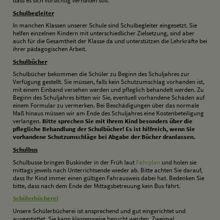
dass es sich vorsichtig verhalten soll.
S
chulbegleiter
In manchen Klassen unserer Schule sind Schulbegleiter eingesetzt. Sie
helfen einzelnen Kindern mit unterschiedlicher Zielsetzung, sind aber
auch für die Gesamtheit der Klasse da und unterstützen die Lehrkräfte bei
ihrer pädagogischen Arbeit.
S
chulbücher
Schulbücher bekommen die Schüler zu Beginn des Schuljahres zur
Verfügung gestellt. Sie müssen, falls kein Schutzumschlag vorhanden ist,
mit einem Einband versehen werden und pfleglich behandelt werden. Zu
Beginn des Schuljahres bitten wir Sie, eventuell vorhandene Schäden auf
einem Formular zu vermerken. Bei Beschädigungen über das normale
Maß hinaus müssen wir am Ende des Schuljahres eine Kostenbeteiligung
verlangen.
Bitte sprechen Sie mit Ihrem Kind besonders über die
pflegliche Behandlung der Schulbücher! Es ist hilfreich, wenn Sie
vorhandene Schutzumschläge bei Abgabe der Bücher dranlassen.
S
chulbus
Schulbusse bringen Buskinder in der Früh laut
Fahrplan
und holen sie
mittags jeweils nach Unterrichtsende wieder ab. Bitte achten Sie darauf,
dass Ihr Kind immer einen gültigen Fahrausweis dabei hat. Bedenken Sie
bitte, dass nach dem Ende der Mittagsbetreuung kein Bus fährt.
S
chülerbücherei
Unsere Schülerbücherei ist ansprechend und gut eingerichtet und
ausgestattet. Sie kann klassenweise besucht werden. Zweimal