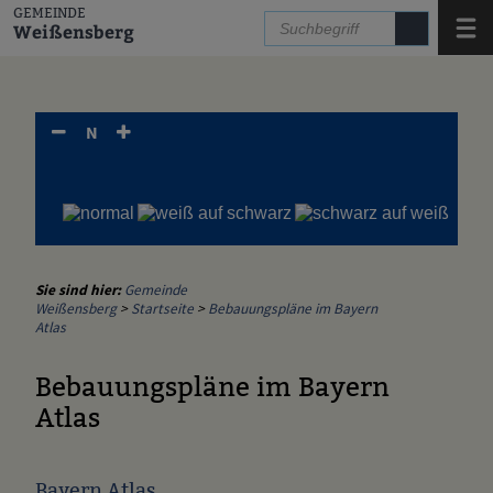
Zum Inhalt
,
zur Navigation
oder
zur Startseite
springen.
GEMEINDE
Menü
Weißensberg
N
Sie sind hier:
Gemeinde
Weißensberg
>
Startseite
>
Bebauungspläne im Bayern
Atlas
Bebauungspläne im Bayern
Atlas
Bayern Atlas