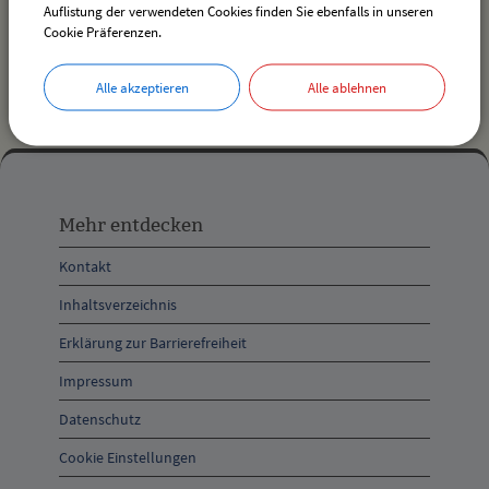
Auflistung der verwendeten Cookies finden Sie ebenfalls in unseren
Cookie Präferenzen.
Landkreis Lindau - aktuelle Informationen
Alle akzeptieren
Alle ablehnen
Mehr
entdecken,
Mehr entdecken
Öffnungszeiten
Kontakt
und
Inhaltsverzeichnis
Anschrift
Erklärung zur Barrierefreiheit
und
Impressum
Kontakt
Datenschutz
Cookie Einstellungen