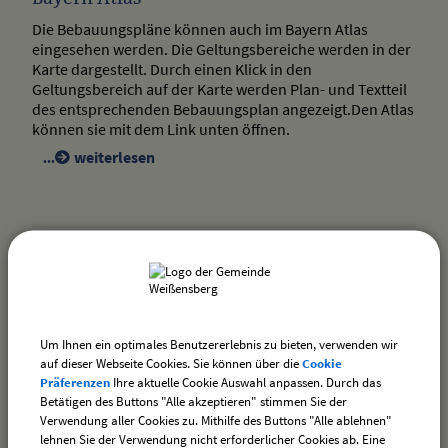
Die Bebauungspläne können auch im Bayern Atlas
eingesehen werden. Die Geltungsbereiche werden in der
Karte dargestellt. Durch einen Klick in den
Geltungsbereich auf der Karte werden Plan- und Textteil
des entsprechenden Bebauungsplan angezeigt.Den Atlas
können sie mit dem Link unten öffnen.
weiterlesen
drucken
nach oben
Um Ihnen ein optimales Benutzererlebnis zu bieten, verwenden wir
auf dieser Webseite Cookies. Sie können über die
Cookie
Präferenzen
Ihre aktuelle Cookie Auswahl anpassen. Durch das
Betätigen des Buttons "Alle akzeptieren" stimmen Sie der
Newsletter VG Sigmarszell
Verwendung aller Cookies zu. Mithilfe des Buttons "Alle ablehnen"
lehnen Sie der Verwendung nicht erforderlicher Cookies ab. Eine