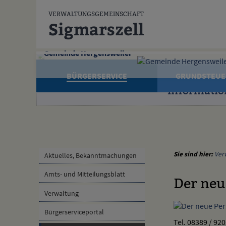
Zum Inhalt
,
zur Navigation
oder
zur Startseite
springen.
VERWALTUNGSGEMEINSCHAFT
Sigmarszell
Gemeinde Hergensweiler
BÜRGERSERVICE
GRUNDSTEUE
Informatio
Sie sind hier:
Ver
Aktuelles, Bekanntmachungen
Amts- und Mitteilungsblatt
Der neu
Verwaltung
Bürgerserviceportal
Tel. 08389 / 920