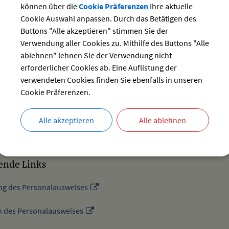
können über die
Cookie Präferenzen
Ihre aktuelle
e Erstbeantragung mit Wohnsitz im Ausland wenden Sie sich bitte 
Cookie Auswahl anpassen. Durch das Betätigen des
Buttons "Alle akzeptieren" stimmen Sie der
Möglichkeit, das vorhandene Fototerminal bei uns im Rathaus zu nu
eutschen
Fotostudio / Drogeriemarkt anfertigen zu lassen. Dort erha
Verwendung aller Cookies zu. Mithilfe des Buttons "Alle
itbringen.
Ausgedruckte Fotos
auf Papier sind für diese Dokumen
ablehnen" lehnen Sie der Verwendung nicht
erforderlicher Cookies ab. Eine Auflistung der
verwendeten Cookies finden Sie ebenfalls in unseren
:
Cookie Präferenzen.
eitag
8:00 - 12:00 Uhr
14:00 - 18:00 Uhr
Alle akzeptieren
Alle ablehnen
ende Links
ng des Personalausweises
n des Personalausweises