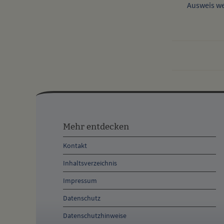
Ausweis we
Mehr
entdecken,
Mehr entdecken
Öffnungszeiten
Kontakt
und
Inhaltsverzeichnis
Anschrift
Impressum
und
Datenschutz
Kontakt
Datenschutzhinweise