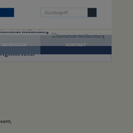
Gemeinde Weißensberg
 GEMEINDEN
KONTAKT
Sigmarszell
deamt,