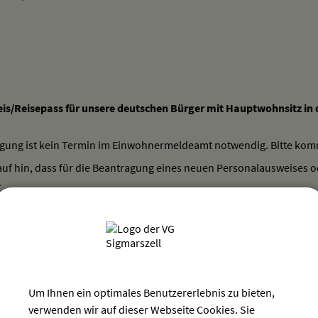
s/Reisepass für unsere deutschen Bürger mit Hauptwohnsitz in 
agung ist kein Termin im Einwohnermeldeamt notwendig. Bitte komm
uf hin, dass für die Beantragung eines neuen Personalausweises od
.
Möglichkeit, das vorhandene Fototerminal bei uns im Rathaus zu nu
Fotostudio / Drogeriemarkt anfertigen zu lassen. Dort erhalten Sie 
sgedruckte Fotos
auf Papier sind für diese Dokumente
nicht mehr 
s/Reisepass für Deutsche mit WOHNSITZ im A U S L A N D :
Um Ihnen ein optimales Benutzererlebnis zu bieten,
e für die Beantragung bitte vorab einen Termin mit dem Einwohnerm
verwenden wir auf dieser Webseite Cookies. Sie