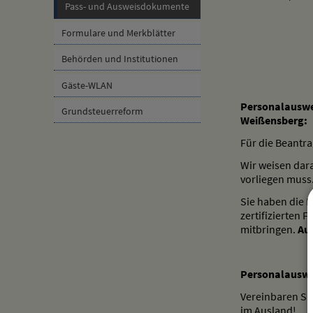
Pass- und Ausweisdokumente
Formulare und Merkblätter
Behörden und Institutionen
Gäste-WLAN
Personalauswei
Grundsteuerreform
Weißensberg:
Für die Beantr
Wir weisen dara
vorliegen muss
Sie haben die 
zertifizierten 
mitbringen.
Au
Personalauswei
Vereinbaren Si
im Ausland!