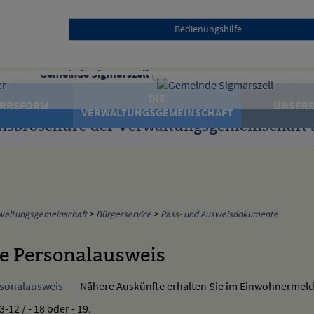
Bedienungshilfe
Gemeinde Sigmarszell
DIE
RREFORM
UNSERE
VERWALTUNGSGEMEINSCHAFT
nsbroschüre der Verwaltungsgemeinschaft 
waltungsgemeinschaft
>
Bürgerservice
>
Pass- und Ausweisdokumente
e Personalausweis
Nähere Auskünfte erhalten Sie im Einwohnermel
3-12 / - 18 oder - 19.