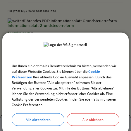
PDF (77.02 KB)
Stand: 08.01.2025 15:16
Informationsblatt Grundsteuerreform
herunterladen
>
drucken
nach oben
Um Ihnen ein optimales Benutzererlebnis zu bieten, verwenden wir
auf dieser Webseite Cookies. Sie können über die
Cookie
Präferenzen
Ihre aktuelle Cookie Auswahl anpassen. Durch das
Betätigen des Buttons "Alle akzeptieren" stimmen Sie der
Verwendung aller Cookies zu. Mithilfe des Buttons "Alle ablehnen"
Newsletter VG Sigmarszell
lehnen Sie der Verwendung nicht erforderlicher Cookies ab. Eine
Auflistung der verwendeten Cookies finden Sie ebenfalls in unseren
Cookie Präferenzen.
Alle akzeptieren
Alle ablehnen
Mehr
entdecken,
Mehr entdecken