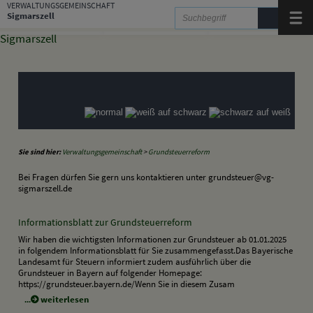
Zum Inhalt
,
zur Navigation
oder
zur Startseite
springen.
VERWALTUNGSGEMEINSCHAFT
Sigmarszell
Menü
Gemeinde Hergensweiler
Gemeinde Sigmarszell
Gemeinde Weißensberg
Informationsbroschüre der Verwaltungsgemeinschaft
Sigmarszell
Sie sind hier:
Verwaltungsgemeinschaft
>
Grundsteuerreform
Bei Fragen dürfen Sie gern uns kontaktieren unter grundsteuer@vg-
sigmarszell.de
Informationsblatt zur Grundsteuerreform
Wir haben die wichtigsten Informationen zur Grundsteuer ab 01.01.2025
in folgendem Informationsblatt für Sie zusammengefasst.Das Bayerische
Landesamt für Steuern informiert zudem ausführlich über die
Grundsteuer in Bayern auf folgender Homepage:
https://grundsteuer.bayern.de/Wenn Sie in diesem Zusam
weiterlesen