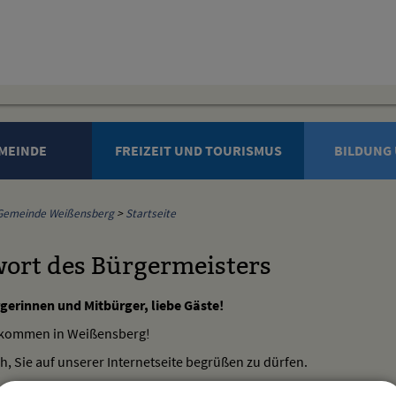
MEINDE
FREIZEIT UND TOURISMUS
BILDUNG 
Gemeinde Weißensberg
>
Startseite
ort des Bürgermeisters
gerinnen und Mitbürger, liebe Gäste!
llkommen in Weißensberg!
ch, Sie auf unserer Internetseite begrüßen zu dürfen.
netangebot umfasst die wichtigsten Daten über unsere Heimatgeme