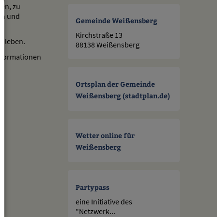
en, zu
en und
Gemeinde Weißensberg
Kirchstraße 13
r leben.
88138 Weißensberg
Informationen
Ortsplan der Gemeinde
Weißensberg (stadtplan.de)
Wetter online für
Weißensberg
Partypass
eine Initiative des
"Netzwerk...