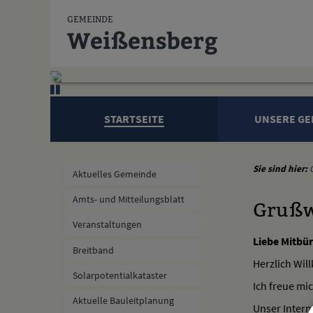
Zum Inhalt
,
zur Navigation
oder
zur Startseite
springen.
GEMEINDE
Weißensberg
STARTSEITE
UNSERE GE
Sie sind hier:
Aktuelles Gemeinde
Amts- und Mitteilungsblatt
Grußw
Veranstaltungen
Liebe Mitbür
Breitband
Herzlich Wi
Solarpotentialkataster
Ich freue mi
Aktuelle Bauleitplanung
Unser Inter