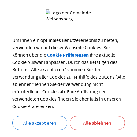
, zur Gemeindeverwaltung, zu den Veranstaltungen und den Verein
Tourismus, Sport und Freizeit, sowie wichtige Adressen von Behörd
 Einrichtungen.
t es, dass wir uns alle in unserer Gemeinde wohlfühlen und gerne hie
-, die VG-Verwaltung und ich stehen Ihnen gerne für Fragen und 
Um Ihnen ein optimales Benutzererlebnis zu bieten,
g.
verwenden wir auf dieser Webseite Cookies. Sie
herzlichst
können über die
Cookie Präferenzen
Ihre aktuelle
Cookie Auswahl anpassen. Durch das Betätigen des
Buttons "Alle akzeptieren" stimmen Sie der
Verwendung aller Cookies zu. Mithilfe des Buttons "Alle
in
ablehnen" lehnen Sie der Verwendung nicht
rmeister
erforderlicher Cookies ab. Eine Auflistung der
verwendeten Cookies finden Sie ebenfalls in unseren
hrende Links
Cookie Präferenzen.
eiseführer - E-Book zum Blättern (Reise-Idee Verlag)
Alle akzeptieren
Alle ablehnen