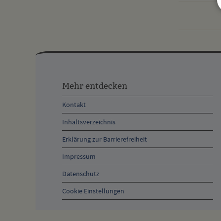
Mehr
entdecken,
Mehr entdecken
Öffnungszeiten
Kontakt
und
Inhaltsverzeichnis
Anschrift
Erklärung zur Barrierefreiheit
und
Impressum
Kontakt
Datenschutz
Cookie Einstellungen