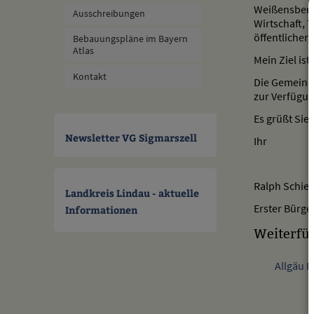
Weißensberg
Ausschreibungen
Wirtschaft, 
öffentlichen
Bebauungspläne im Bayern
Atlas
Mein Ziel is
Kontakt
Die Gemeinde
zur Verfügun
Es grüßt Sie 
Newsletter VG Sigmarszell
Ihr
Ralph Schiel
Landkreis Lindau - aktuelle
Erster Bürge
Informationen
Weiterfü
Allgäu R