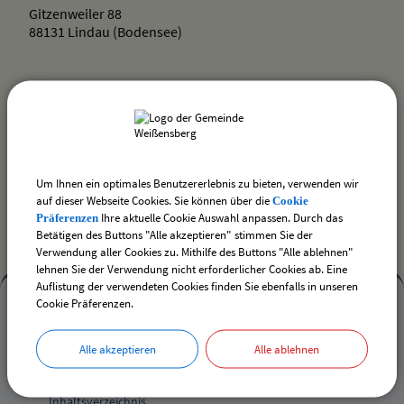
Gitzenweiler 88
88131 Lindau (Bodensee)
drucken
nach oben
Um Ihnen ein optimales Benutzererlebnis zu bieten, verwenden wir
auf dieser Webseite Cookies. Sie können über die
Cookie
Ihre aktuelle Cookie Auswahl anpassen. Durch das
Präferenzen
Betätigen des Buttons "Alle akzeptieren" stimmen Sie der
Verwendung aller Cookies zu. Mithilfe des Buttons "Alle ablehnen"
lehnen Sie der Verwendung nicht erforderlicher Cookies ab. Eine
Auflistung der verwendeten Cookies finden Sie ebenfalls in unseren
Mehr
Cookie Präferenzen.
entdecken,
Mehr entdecken
Alle akzeptieren
Alle ablehnen
Öffnungszeiten
Kontakt
und
Inhaltsverzeichnis