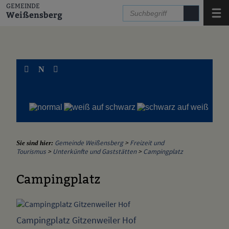
Zum Inhalt
,
zur Navigation
oder
zur Startseite
springen.
GEMEINDE
Menü
Weißensberg
N
Gemeinde Weißensberg
>
Freizeit und
Sie sind hier:
Tourismus
>
Unterkünfte und Gaststätten
>
Campingplatz
Campingplatz
Campingplatz Gitzenweiler Hof