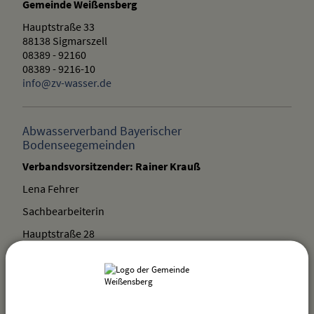
Gemeinde Weißensberg
Hauptstraße 33
88138 Sigmarszell
08389 - 92160
08389 - 9216-10
info@zv-wasser.de
Abwasserverband Bayerischer
Bodenseegemeinden
Verbandsvorsitzender: Rainer Krauß
Lena Fehrer
Sachbearbeiterin
Hauptstraße 28
88138 Sigmarszell
08389 - 9203 - 30
08389 - 9203 - 48
Lena.Fehrer@vg-sigmarszell.de