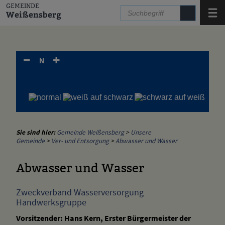
Zum Inhalt
,
zur Navigation
oder
zur Startseite
springen.
GEMEINDE
Menü
Weißensberg
N
Sie sind hier:
Gemeinde Weißensberg
>
Unsere
Gemeinde
>
Ver- und Entsorgung
>
Abwasser und Wasser
Abwasser und Wasser
Zweckverband Wasserversorgung
Handwerksgruppe
Vorsitzender: Hans Kern, Erster Bürgermeister der