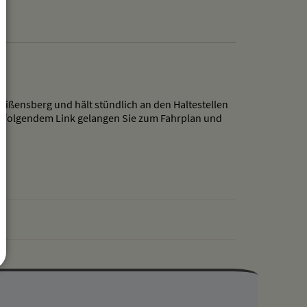
Weißensberg und hält stündlich an den Haltestellen
achfolgendem Link gelangen Sie zum Fahrplan und
drucken
nach oben