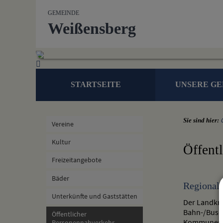
Zum Inhalt
,
zur Navigation
oder
zur Startseite
springen.
GEMEINDE
Weißensberg
STARTSEITE
UNSERE G
Sie sind hier:
Vereine
Kultur
Öffent
Freizeitangebote
Bäder
Regional
Unterkünfte und Gaststätten
Der Landkre
Bahn-/Bus- 
Öffentlicher
Kommunen a
Personennahverkehr