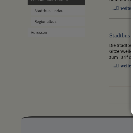
weiter
Stadtbus Lindau
Regionalbus
Adressen
Stadtbus 
Die Stadtbu
Gitzenweile
zum Tarif d
weiter
Mehr