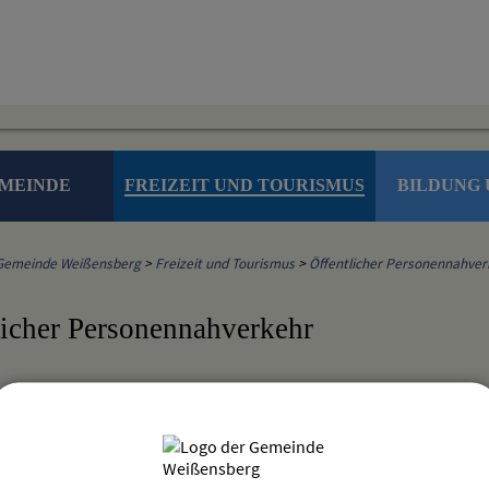
EMEINDE
FREIZEIT UND TOURISMUS
BILDUNG 
Gemeinde Weißensberg
>
Freizeit und Tourismus
>
Öffentlicher Personennahver
licher Personennahverkehr
bus
is Lindau (Bodensee) legt zum diesjährigen Fahrplanwechsel im D
und Schiffsverbindungen im Kreisgebiet neu auf. Die neuen Fahrp
usliegen.Weißensberg und Rothkreuz werden von de