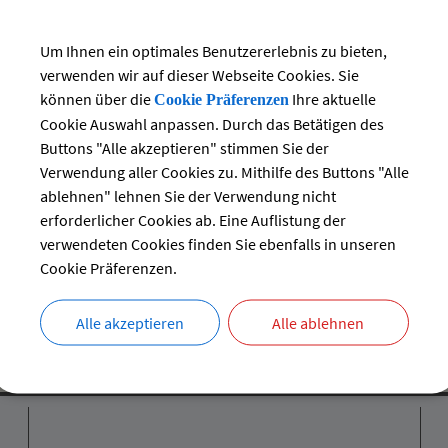
lesen
Um Ihnen ein optimales Benutzererlebnis zu bieten,
verwenden wir auf dieser Webseite Cookies. Sie
können über die
Ihre aktuelle
Cookie Präferenzen
Lindau
Cookie Auswahl anpassen. Durch das Betätigen des
Buttons "Alle akzeptieren" stimmen Sie der
slinie 4 Gitzenweiler Hof - ZUP - Alwind führt durch die Gemeinde 
Verwendung aller Cookies zu. Mithilfe des Buttons "Alle
r Hof (Campingplatz), Rehlings (Reitstall) und Lindenstraße.Mit n
es Stadtbusses:
ablehnen" lehnen Sie der Verwendung nicht
erforderlicher Cookies ab. Eine Auflistung der
lesen
verwendeten Cookies finden Sie ebenfalls in unseren
Cookie Präferenzen.
Alle akzeptieren
Alle ablehnen