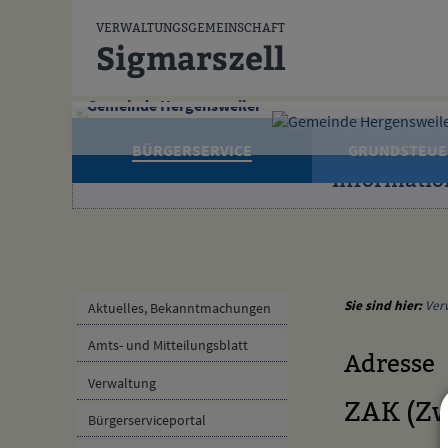
Zum Inhalt
,
zur Navigation
oder
zur Startseite
springen.
VERWALTUNGSGEMEINSCHAFT
Sigmarszell
Gemeinde Hergensweiler
BÜRGERSERVICE
GRUNDSTEUE
Informatio
Sie sind hier:
Ver
Aktuelles, Bekanntmachungen
Amts- und Mitteilungsblatt
Adresse
Verwaltung
ZAK (Zw
Bürgerserviceportal