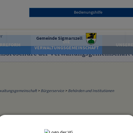
Bedienungshilfe
Gemeinde Sigmarszell
DIE
RREFORM
UNSERE
VERWALTUNGSGEMEINSCHAFT
nsbroschüre der Verwaltungsgemeinschaft 
waltungsgemeinschaft
>
Bürgerservice
>
Behörden und Institutionen
eckverband für Abfallwirtschaft