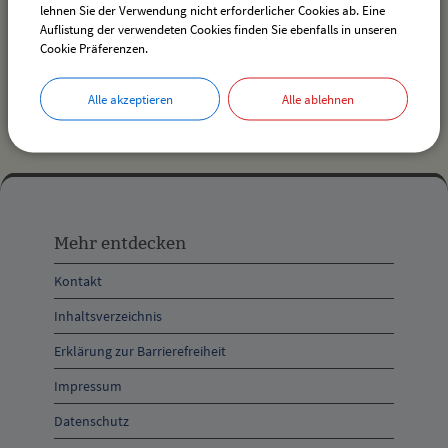
lehnen Sie der Verwendung nicht erforderlicher Cookies ab. Eine
Auflistung der verwendeten Cookies finden Sie ebenfalls in unseren
Cookie Präferenzen.
Ortsplan der Gemeinde Weißensberg
(stadtplan.de)
Alle akzeptieren
Alle ablehnen
Mehr
entdecken,
Mehr entdecken
Öffnungszeiten
Kontakt
und
Inhaltsverzeichnis
Anschrift
Erklärung zur Barrierefreiheit
und
Impressum
Kontakt
Datenschutz