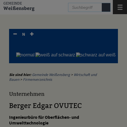
Zum Inhalt
,
zur Navigation
oder
zur Startseite
springen.
GEMEINDE
Menü
Weißensberg
N
Sie sind hier:
Gemeinde Weißensberg
>
Wirtschaft und
Bauen
>
Firmenverzeichnis
Unternehmen
Berger Edgar OVUTEC
Ingenieurbüro für Oberflächen- und
Umwelttechnologie