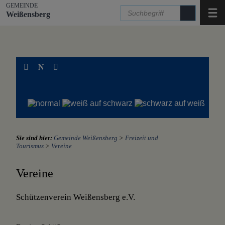
Zum Inhalt
,
zur Navigation
oder
zur Startseite
springen.
GEMEINDE
Menü
Weißensberg
N
Sie sind hier:
Gemeinde Weißensberg
>
Freizeit und
Tourismus
>
Vereine
Vereine
Schützenverein Weißensberg e.V.