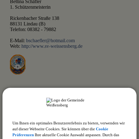
Bettina Schäfler
1. Schützenmeisterin
Rickenbacher Straße 138
88131 Lindau (B)
Telefon: 08382 - 79882
E-Mail:
bschaefler@hotmail.com
Web:
http://www.sv-weissensberg.de
zurück
Um Ihnen ein optimales Benutzererlebnis zu bieten, verwenden wir
drucken
nach oben
auf dieser Webseite Cookies. Sie können über die
Cookie
Präferenzen
Ihre aktuelle Cookie Auswahl anpassen. Durch das