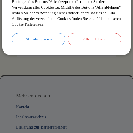
Betätigen des Buttons "Alle akzeptieren" stimmen Sie der
Verwendung aller Cookies zu. Mithilfe des Buttons "Alle ablehnen"
lehnen Sie der Verwendung nicht erforderlicher Cookies ab. Eine
Auflistung der verwendeten Cookies finden Sie ebenfalls in unseren
Cookie Präferenzen.
Alle akzeptieren
Alle ablehnen
Ortsplan der Gemeinde Weißensberg
(stadtplan.de)
Mehr
entdecken,
Mehr entdecken
Öffnungszeiten
Kontakt
und
Inhaltsverzeichnis
Anschrift
Erklärung zur Barrierefreiheit
und